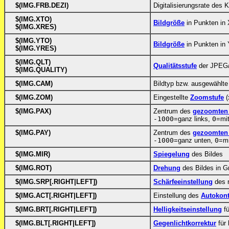
$(IMG.FRB.DEZI)
Digitalisierungsrate des 
$(IMG.XTO)
Bildgröße
in Punkten in 
$(IMG.XRES)
$(IMG.YTO)
Bildgröße
in Punkten in 
$(IMG.YRES)
$(IMG.QLT)
Qualitätsstufe
der JPEG/
$(IMG.QUALITY)
$(IMG.CAM)
Bildtyp bzw. ausgewählt
$(IMG.ZOM)
Eingestellte
Zoomstufe
(
$(IMG.PAX)
Zentrum des
gezoomten 
-1000
=ganz links,
0
=mit
$(IMG.PAY)
Zentrum des
gezoomten 
-1000
=ganz unten,
0
=mi
$(IMG.MIR)
Spiegelung
des Bildes
$(IMG.ROT)
Drehung
des Bildes in G
$(IMG.SRP[.RIGHT|LEFT])
Schärfeeinstellung
des r
$(IMG.ACT[.RIGHT|LEFT])
Einstellung des
Autokont
$(IMG.BRT[.RIGHT|LEFT])
Helligkeitseinstellung
fü
$(IMG.BLT[.RIGHT|LEFT])
Gegenlichtkorrektur
für 