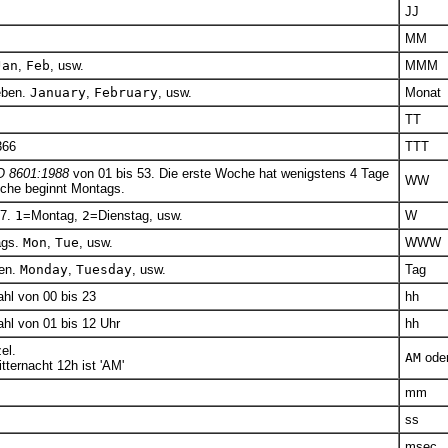
JJ
MM
Jan
,
Feb
, usw.
MMM
eben.
January
,
February
, usw.
Monat
TT
366
TTT
O 8601:1988
von 01 bis 53. Die erste Woche hat wenigstens 4 Tage
WW
oche beginnt Montags.
 7.
1
=Montag,
2
=Dienstag, usw.
W
ags.
Mon
,
Tue
, usw.
WWW
en.
Monday
,
Tuesday
, usw.
Tag
ahl von 00 bis 23
hh
ahl von 01 bis 12 Uhr
hh
el.
AM
ode
tternacht 12h ist 'AM'
mm
ss
msec