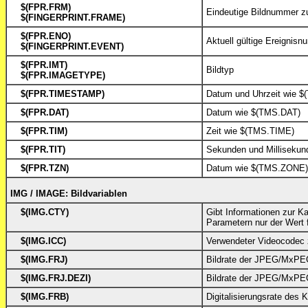
$(FPR.FRM)
Eindeutige Bildnummer zu 
$(FINGERPRINT.FRAME)
$(FPR.ENO)
Aktuell gültige Ereignis
$(FINGERPRINT.EVENT)
$(FPR.IMT)
Bildtyp
$(FPR.IMAGETYPE)
$(FPR.TIMESTAMP)
Datum und Uhrzeit wie $
$(FPR.DAT)
Datum wie $(TMS.DAT)
$(FPR.TIM)
Zeit wie $(TMS.TIME)
$(FPR.TIT)
Sekunden und Milliseku
$(FPR.TZN)
Datum wie $(TMS.ZONE)
IMG / IMAGE: Bildvariablen
$(IMG.CTY)
Gibt Informationen zur K
Parametern nur der Wert 
$(IMG.ICC)
Verwendeter Videocodec 
$(IMG.FRJ)
Bildrate der JPEG/MxPE
$(IMG.FRJ.DEZI)
Bildrate der JPEG/MxPEG
$(IMG.FRB)
Digitalisierungsrate des 