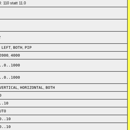
l: 110 statt 11.0
t
,
LEFT
,
BOTH
,
PIP
2000
,
4000
..0..1000
..0..1000
VERTICAL
,
HORIZONTAL
,
BOTH
0
..10
UTO
0..10
0..10