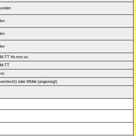
kunden
den
den
den
M-TT hh:mm:ss
MM-TT
:ss
versteckt) oder
DRAW
(angezeigt)