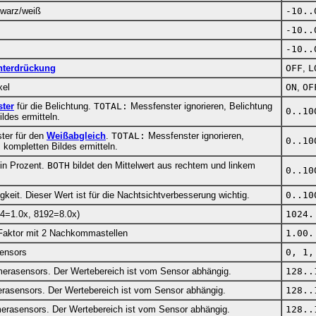
warz/weiß
-10..
-10..
-10..
terdrückung
OFF
,
L
xel
ON
,
OF
ter
für die Belichtung.
TOTAL:
Messfenster ignorieren, Belichtung
0..10
ldes ermitteln.
ter für den
Weißabgleich
.
TOTAL:
Messfenster ignorieren,
0..10
kompletten Bildes ermitteln.
d in Prozent.
BOTH
bildet den Mittelwert aus rechtem und linkem
0..10
igkeit. Dieser Wert ist für die Nachtsichtverbesserung wichtig.
0..10
24=1.0x, 8192=8.0x)
1024.
 Faktor mit 2 Nachkommastellen
1.00.
sensors
0, 1,
erasensors. Der Wertebereich ist vom Sensor abhängig.
128..
rasensors. Der Wertebereich ist vom Sensor abhängig.
128..
erasensors. Der Wertebereich ist vom Sensor abhängig.
128..