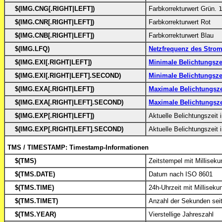
$(IMG.CNG[.RIGHT|LEFT])
Farbkorrekturwert Grün.
$(IMG.CNR[.RIGHT|LEFT])
Farbkorrekturwert Rot
$(IMG.CNB[.RIGHT|LEFT])
Farbkorrekturwert Blau
$(IMG.LFQ)
Netzfrequenz des Stro
$(IMG.EXI[.RIGHT|LEFT])
Minimale Belichtungsze
$(IMG.EXI[.RIGHT|LEFT].SECOND)
Minimale Belichtungsze
$(IMG.EXA[.RIGHT|LEFT])
Maximale Belichtungsze
$(IMG.EXA[.RIGHT|LEFT].SECOND)
Maximale Belichtungsze
$(IMG.EXP[.RIGHT|LEFT])
Aktuelle Belichtungszeit
$(IMG.EXP[.RIGHT|LEFT].SECOND)
Aktuelle Belichtungszeit 
TMS / TIMESTAMP: Timestamp-Informationen
$(TMS)
Zeitstempel mit Millisek
$(TMS.DATE)
Datum nach ISO 8601
$(TMS.TIME)
24h-Uhrzeit mit Milliseku
$(TMS.TIMET)
Anzahl der Sekunden sei
$(TMS.YEAR)
Vierstellige Jahreszahl