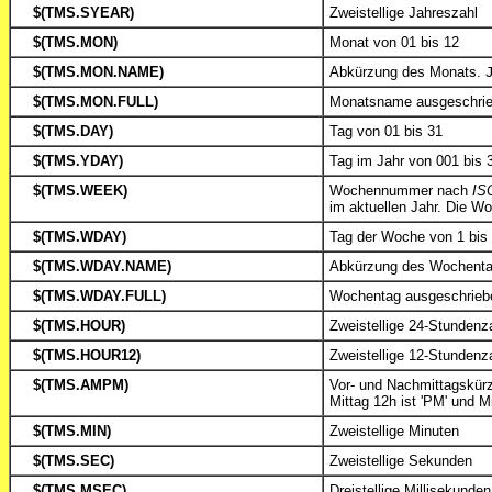
$(TMS.SYEAR)
Zweistellige Jahreszahl
$(TMS.MON)
Monat von 01 bis 12
$(TMS.MON.NAME)
Abkürzung des Monats.
$(TMS.MON.FULL)
Monatsname ausgeschri
$(TMS.DAY)
Tag von 01 bis 31
$(TMS.YDAY)
Tag im Jahr von 001 bis 
$(TMS.WEEK)
Wochennummer nach
IS
im aktuellen Jahr. Die W
$(TMS.WDAY)
Tag der Woche von 1 bis
$(TMS.WDAY.NAME)
Abkürzung des Wochent
$(TMS.WDAY.FULL)
Wochentag ausgeschrieb
$(TMS.HOUR)
Zweistellige 24-Stundenz
$(TMS.HOUR12)
Zweistellige 12-Stundenz
$(TMS.AMPM)
Vor- und Nachmittagskürz
Mittag 12h ist 'PM' und Mi
$(TMS.MIN)
Zweistellige Minuten
$(TMS.SEC)
Zweistellige Sekunden
$(TMS.MSEC)
Dreistellige Millisekunden