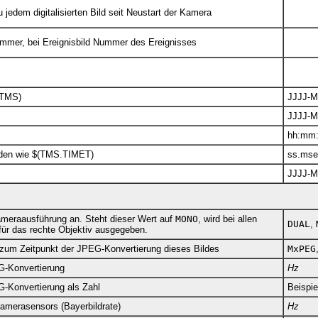
jedem digitalisierten Bild seit Neustart der Kamera
nummer, bei Ereignisbild Nummer des Ereignisses
(TMS)
JJJJ-M
JJJJ-
hh:mm
nden wie $(TMS.TIMET)
ss.mse
JJJJ-
ameraausführung an. Steht dieser Wert auf
MONO
, wird bei allen
DUAL
,
für das rechte Objektiv ausgegeben.
zum Zeitpunkt der JPEG-Konvertierung dieses Bildes
MxPEG
G-Konvertierung
Hz
-Konvertierung als Zahl
Beispie
Kamerasensors (Bayerbildrate)
Hz