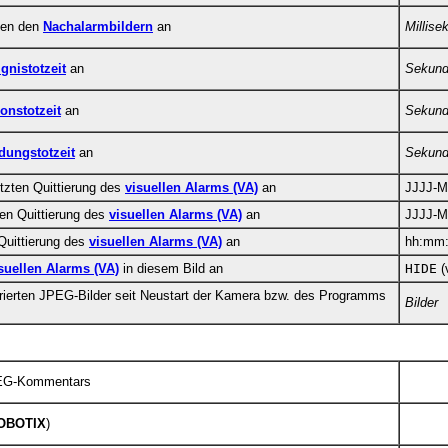
chen den
Nachalarmbildern
an
Millise
gnistotzeit
an
Sekun
ionstotzeit
an
Sekun
dungstotzeit
an
Sekun
etzten Quittierung des
visuellen Alarms (VA)
an
JJJJ-M
ten Quittierung des
visuellen Alarms (VA)
an
JJJJ-
 Quittierung des
visuellen Alarms (VA)
an
hh:mm
suellen Alarms (VA)
in diesem Bild an
HIDE
(
erierten JPEG-Bilder seit Neustart der Kamera bzw. des Programms
Bilder
EG-Kommentars
OBOTIX
)