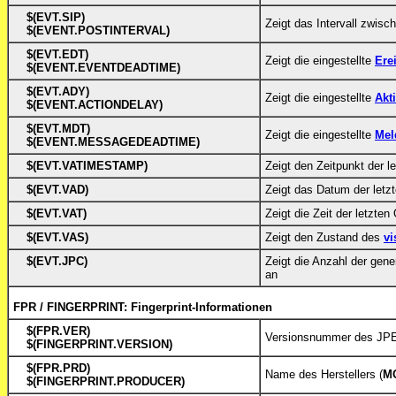
$(EVT.SIP)
Zeigt das Intervall zwis
$(EVENT.POSTINTERVAL)
$(EVT.EDT)
Zeigt die eingestellte
Erei
$(EVENT.EVENTDEADTIME)
$(EVT.ADY)
Zeigt die eingestellte
Akt
$(EVENT.ACTIONDELAY)
$(EVT.MDT)
Zeigt die eingestellte
Mel
$(EVENT.MESSAGEDEADTIME)
$(EVT.VATIMESTAMP)
Zeigt den Zeitpunkt der l
$(EVT.VAD)
Zeigt das Datum der letz
$(EVT.VAT)
Zeigt die Zeit der letzten
$(EVT.VAS)
Zeigt den Zustand des
vi
$(EVT.JPC)
Zeigt die Anzahl der gen
an
FPR / FINGERPRINT: Fingerprint-Informationen
$(FPR.VER)
Versionsnummer des JP
$(FINGERPRINT.VERSION)
$(FPR.PRD)
Name des Herstellers (
M
$(FINGERPRINT.PRODUCER)