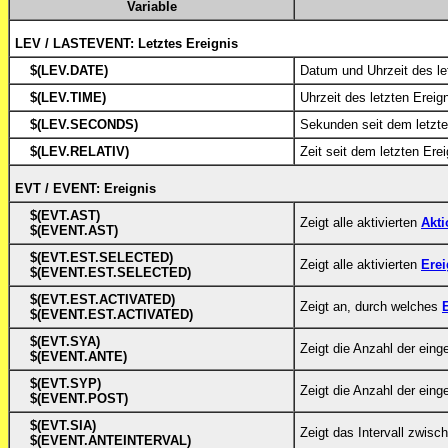
Variable
LEV / LASTEVENT: Letztes Ereignis
$(LEV.DATE)
Datum und Uhrzeit des le
$(LEV.TIME)
Uhrzeit des letzten Ereig
$(LEV.SECONDS)
Sekunden seit dem letzte
$(LEV.RELATIV)
Zeit seit dem letzten Erei
EVT / EVENT: Ereignis
$(EVT.AST)
Zeigt alle aktivierten
Akt
$(EVENT.AST)
$(EVT.EST.SELECTED)
Zeigt alle aktivierten
Erei
$(EVENT.EST.SELECTED)
$(EVT.EST.ACTIVATED)
Zeigt an, durch welches
$(EVENT.EST.ACTIVATED)
$(EVT.SYA)
Zeigt die Anzahl der eing
$(EVENT.ANTE)
$(EVT.SYP)
Zeigt die Anzahl der eing
$(EVENT.POST)
$(EVT.SIA)
Zeigt das Intervall zwis
$(EVENT.ANTEINTERVAL)