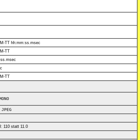
M-TT hh:mm:ss.msec
MM-TT
:ss.msec
c
MM-TT
MONO
,
JPEG
l: 110 statt 11.0