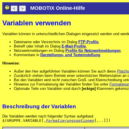
MOBOTIX Online-Hilfe
Variablen verwenden
Variablen können in unterschiedlichen Dialogen eingesetzt werden und werde
Dateiname oder Verzeichnis im Dialog
FTP-Profile
,
Betreff oder Inhalt im Dialog
E-Mail-Profile
,
Netzwerkmeldungen im Dialog
Profile für Netzwerkmeldungen
,
Kommentare in
Darstellungs- und Texteinstellung
.
Hinweise:
Außer den hier aufgeführten Variablen können Sie auch diese
Platzha
Zusätzlich stehen beim Betrieb einer unterstützten Wetterstation an d
Bei den Variablen wird
nicht
zwischen Groß- und Kleinschreibung unt
Hinweise zur Formatierung der Variablen finden Sie unter
Formatieru
Optionale Teile von Variablen sind durch
[eckige]
Klammern gekennze
Beschreibung der Variablen
Die Variablen werden nach folgender Syntax aufgebaut:
$(GRUPPE.VARIABLE[,
Formatierungsoptionen
[,..]])