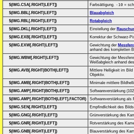
$(IMG.CSA[.RIGHT|LEFT])
Farbsättigung.
-10
= sch
$(IMG.BBL[.RIGHT|LEFT])
Blauabgleich
$(IMG.RBL[.RIGHT|LEFT])
Rotabgleich
$(IMG.DKL[.RIGHT|LEFT])
Einstellung der
Rauschun
$(IMG.EXB[.RIGHT|LEFT])
Korrektur der Schwarz-Pi
$(IMG.EXW[.RIGHT|LEFT])
Gewichtung der
Messfens
anhand des kompletten Bi
$(IMG.WBW[.RIGHT|LEFT])
Gewichtung der Messfens
Weißabgleich anhand des 
$(IMG.AVB[.RIGHT|BOTH|LEFT])
Mittlere Helligkeit im Bil
Objektiv.
$(IMG.AMB[.RIGHT|BOTH|LEFT])
Minimale mittlere Bildhell
$(IMG.AMP[.RIGHT|BOTH|LEFT])
Softwareverstärkung (10
$(IMG.AMP[.RIGHT|BOTH|LEFT].FACTOR)
Softwareverstärkung als
$(IMG.SEN[.RIGHT|LEFT])
Empfindlichkeit des Bild
$(IMG.GNG[.RIGHT|LEFT])
Grünverstärkung des Kam
$(IMG.GNR[.RIGHT|LEFT])
Rotverstärkung des Kame
$(IMG.GNB[.RIGHT|LEFT])
Blauverstärkung des Kam