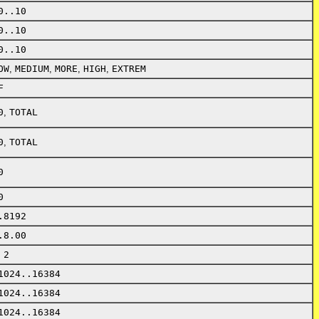
0..10
0..10
0..10
OW
,
MEDIUM
,
MORE
,
HIGH
,
EXTREM
F
0
,
TOTAL
0
,
TOTAL
0
0
.8192
.8.00
 2
1024..16384
1024..16384
1024..16384