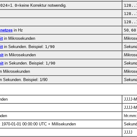
1024
=1.
0
=keine Korrektur notwendig.
128..
128..
128..
mnetzes
in Hz
50
,
60
it
in Mikrosekunden
Mikros
it
in Sekunden. Beispiel:
1/90
Sekund
it
in Mikrosekunden
Mikros
it
in Sekunden. Beispiel:
1/90
Sekund
 in Mikrosekunden
Mikros
in Sekunden. Beispiel: 1/90
Sekund
unden
JJJJ-M
JJJJ-
nden
hh:mm
t 1970-01-01 00:00:00 UTC + Millisekunden
Sekun
JJJJ