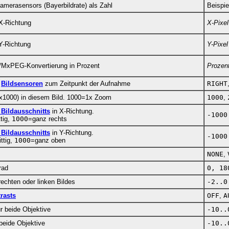
Kamerasensors (Bayerbildrate) als Zahl
Beispie
X-Richtung
X-Pixel
Y-Richtung
Y-Pixel
MxPEG-Konvertierung in Prozent
Prozen
e
Bildsensoren
zum Zeitpunkt der Aufnahme
RIGHT
x1000) in diesem Bild. 1000=1x Zoom
1000
,
Bildausschnitts
in X-Richtung.
-1000
tig,
1000
=ganz rechts
Bildausschnitts
in Y-Richtung.
-1000
ttig,
1000
=ganz oben
NONE
,
rad
0, 18
echten oder linken Bildes
-2..0
rasts
OFF
,
A
r beide Objektive
-10..
beide Objektive
-10..