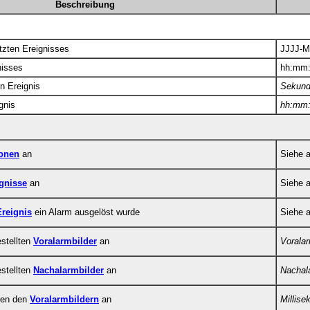
Beschreibung
tzten Ereignisses
JJJJ-M
nisses
hh:mm
n Ereignis
Sekun
gnis
hh:mm
ionen
an
Siehe 
gnisse
an
Siehe 
Ereignis
ein Alarm ausgelöst wurde
Siehe 
estellten
Voralarmbilder
an
Voralar
estellten
Nachalarmbilder
an
Nachal
chen den
Voralarmbildern
an
Millise